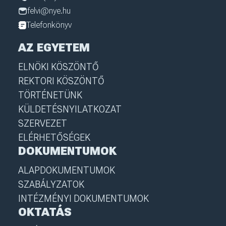
felvi@nye.hu
Telefonkönyv
AZ EGYETEM
ELNÖKI KÖSZÖNTŐ
REKTORI KÖSZÖNTŐ
TÖRTÉNETÜNK
KÜLDETÉSNYILATKOZAT
SZERVEZET
ELÉRHETŐSÉGEK
DOKUMENTUMOK
ALAPDOKUMENTUMOK
SZABÁLYZATOK
INTÉZMÉNYI DOKUMENTUMOK
OKTATÁS