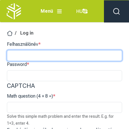
Skip to main content
Menü
HU
Log in
Felhasználónév
Password
CAPTCHA
Math question (4 + 8 =)
Solve this simple math problem and enter the result. E.g. for
1+3, enter 4.