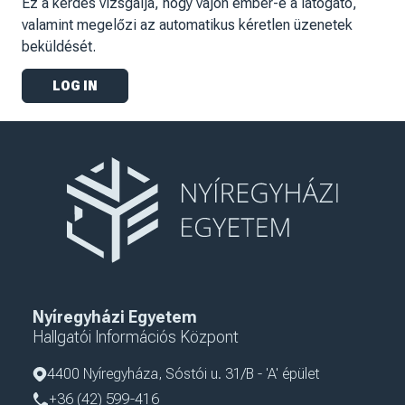
Ez a kérdés vizsgálja, hogy vajon ember-e a látogató,
valamint megelőzi az automatikus kéretlen üzenetek
beküldését.
Nyíregyházi Egyetem
Hallgatói Információs Központ
4400 Nyíregyháza, Sóstói u. 31/B - 'A' épület
+36 (42) 599-416