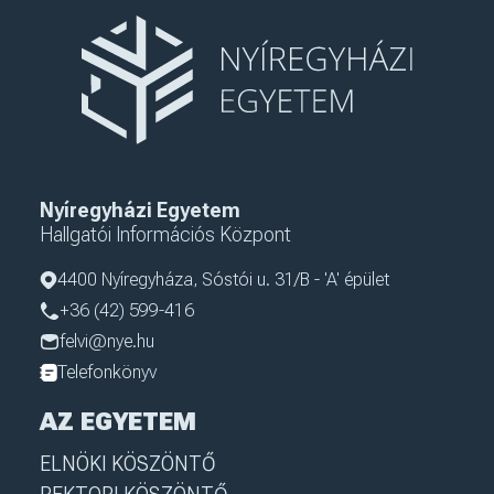
Nyíregyházi Egyetem
Hallgatói Információs Központ
4400 Nyíregyháza, Sóstói u. 31/B - 'A' épület
+36 (42) 599-416
felvi@nye.hu
Telefonkönyv
AZ EGYETEM
ELNÖKI KÖSZÖNTŐ