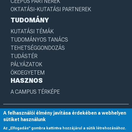
CEEPUS PARTNEREK
OKTATÁSI-KUTATÁSI PARTNEREK
TUDOMÁNY
KUTATÁSI TÉMÁK
TUDOMÁNYOS TANÁCS
TEHETSÉGGONDOZÁS
TUDÁSTÉR
PÁLYÁZATOK
ÖKOEGYETEM
HASZNOS
A CAMPUS TÉRKÉPE
A felhasználói élmény javítása érdekében a webhelyen
© 2025 Nyíregyházi Egyetem
I
nye.hu
I
Minden jog fenntartva
sütiket használunk
Az „Elfogadás” gombra kattintva hozzájárul a sütik létrehozásához.