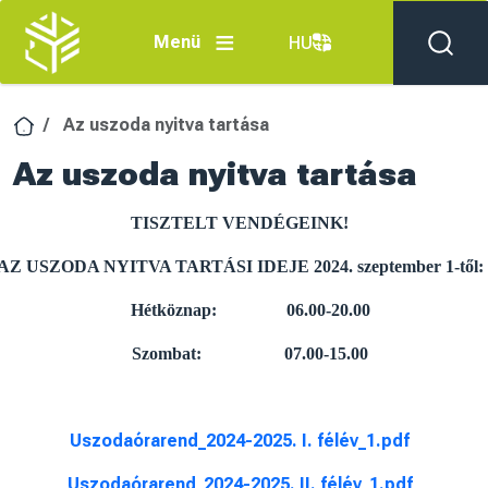
Ugrás a tartalomra
Menü
HU
Az uszoda nyitva tartása
Az uszoda nyitva tartása
TISZTELT VENDÉGEINK!
AZ USZODA NYITVA TARTÁSI IDEJE 2024. szeptember 1-től:
Hétköznap: 06.00-20.00
Szombat: 07.00-15.00
Uszodaórarend_2024-2025. I. félév_1.pdf
Uszodaórarend_2024-2025. II. félév_1.pdf