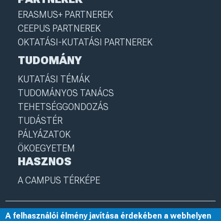
ERASMUS+ PARTNEREK
CEEPUS PARTNEREK
OKTATÁSI-KUTATÁSI PARTNEREK
TUDOMÁNY
KUTATÁSI TÉMÁK
TUDOMÁNYOS TANÁCS
TEHETSÉGGONDOZÁS
TUDÁSTÉR
PÁLYÁZATOK
ÖKOEGYETEM
HASZNOS
A CAMPUS TÉRKÉPE
A felhasználói élmény javítása érdekében a webhelyen
© 2025 Nyíregyházi Egyetem
I
nye.hu
I
Minden jog fenntartva