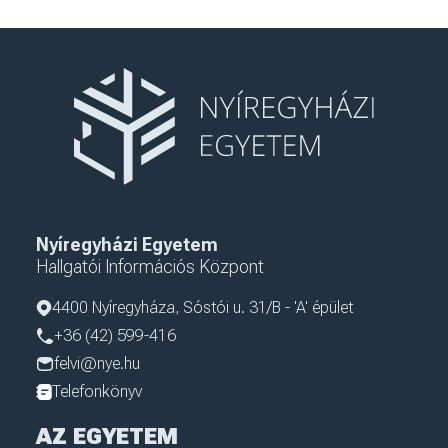
Nyíregyházi Egyetem
Hallgatói Információs Központ
4400 Nyíregyháza, Sóstói u. 31/B - 'A' épület
+36 (42) 599-416
felvi@nye.hu
Telefonkönyv
AZ EGYETEM