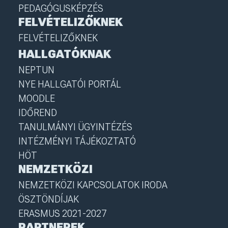
PEDAGÓGUSKÉPZÉS
FELVÉTELIZŐKNEK
FELVÉTELIZŐKNEK
HALLGATÓKNAK
NEPTUN
NYE HALLGATÓI PORTÁL
MOODLE
IDŐREND
TANULMÁNYI ÜGYINTÉZÉS
INTÉZMÉNYI TÁJÉKOZTATÓ
HÖT
NEMZETKÖZI
NEMZETKÖZI KAPCSOLATOK IRODA
ÖSZTÖNDÍJAK
ERASMUS 2021-2027
PARTNEREK