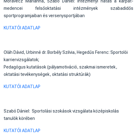
Moravecz Marianna, Szabó Dániel: Intézményi hatás a kárpát-
medencei felsőoktatási intézmények szabadidős
sportprogramjaiban és versenysportjában
KUTATÓI ADATLAP
Oláh Dávid, Urbinné dr. Borbély Szilvia, Hegedűs Ferenc: Sportolói
karriervizsgálatok;
Pedagógus kutatások (pályamotiváció, szakmai ismeretek,
oktatási tevékenységek, oktatási struktúrák)
KUTATÓI ADATLAP
Szabó Dániel: Sportolási szokások vizsgálata középiskolás
tanulók körében
KUTATÓI ADATLAP