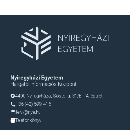
Nyíregyházi Egyetem
Hallgatói Információs Központ
4400 Nyíregyháza, Sóstói u. 31/B - 'A' épület
+36 (42) 599-416
felvi@nye.hu
Telefonkönyv