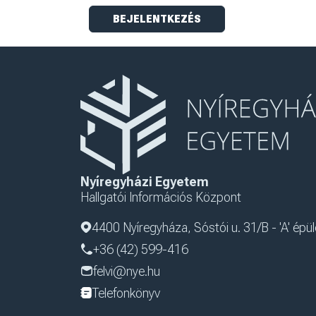
Nyíregyházi Egyetem
Hallgatói Információs Központ
4400 Nyíregyháza, Sóstói u. 31/B - 'A' épül
+36 (42) 599-416
felvi@nye.hu
Telefonkönyv