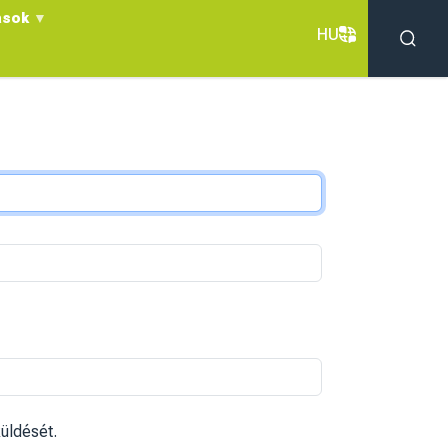
ások
HU
üldését.