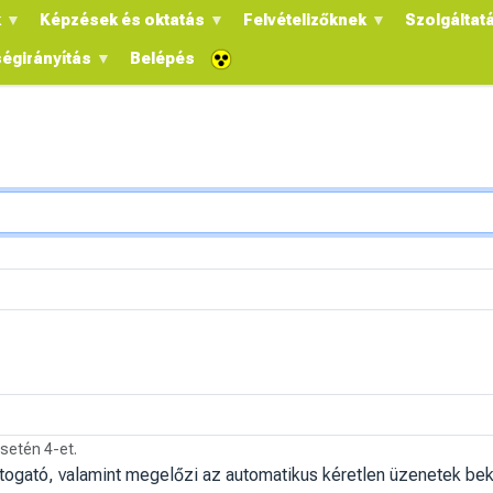
k
Képzések és oktatás
Felvételizőknek
Szolgáltat
égirányítás
Belépés
esetén 4-et.
átogató, valamint megelőzi az automatikus kéretlen üzenetek bek