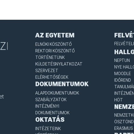
AZ EGYETEM
FELVÉ
FELVÉTEL
ELNÖKI KÖSZÖNTŐ
REKTORI KÖSZÖNTŐ
HALL
TÖRTÉNETÜNK
NEPTUN
KÜLDETÉSNYILATKOZAT
NYE HALL
SZERVEZET
MOODLE
ELÉRHETŐSÉGEK
IDŐREND
DOKUMENTUMOK
TANULMÁN
ALAPDOKUMENTUMOK
INTÉZMÉN
et
SZABÁLYZATOK
HÖT
NEMZ
INTÉZMÉNYI
DOKUMENTUMOK
NEMZETKÖ
OKTATÁS
ÖSZTÖND
ERASMUS 
INTÉZETEINK