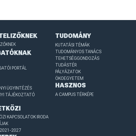
TELIZŐKNEK
TUDOMÁNY
IZŐKNEK
KUTATÁSI TÉMÁK
GATÓKNAK
TUDOMÁNYOS TANÁCS
TEHETSÉGGONDOZÁS
TUDÁSTÉR
GATÓI PORTÁL
PÁLYÁZATOK
ÖKOEGYETEM
HASZNOS
YI ÜGYINTÉZÉS
A CAMPUS TÉRKÉPE
YI TÁJÉKOZTATÓ
ETKÖZI
ZI KAPCSOLATOK IRODA
ÍJAK
2021-2027