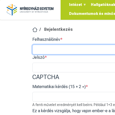
Ugrás a tartalomra
Intézet
Hallgatókna
Dokumentumok és minős
Bejelentkezés
Felhasználónév
Jelszó
CAPTCHA
Matematikai kérdés (15 + 2 =)
A fenti művelet eredményét kell beírni. Például 1+3 
Ez a kérdés vizsgálja, hogy vajon ember-e a l