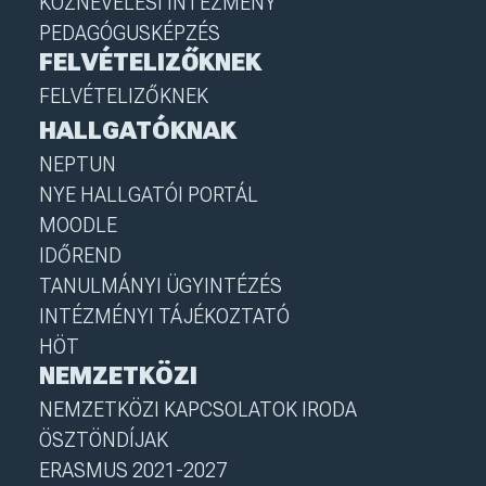
KÖZNEVELÉSI INTÉZMÉNY
PEDAGÓGUSKÉPZÉS
FELVÉTELIZŐKNEK
FELVÉTELIZŐKNEK
HALLGATÓKNAK
NEPTUN
NYE HALLGATÓI PORTÁL
MOODLE
IDŐREND
TANULMÁNYI ÜGYINTÉZÉS
INTÉZMÉNYI TÁJÉKOZTATÓ
HÖT
NEMZETKÖZI
NEMZETKÖZI KAPCSOLATOK IRODA
ÖSZTÖNDÍJAK
ERASMUS 2021-2027