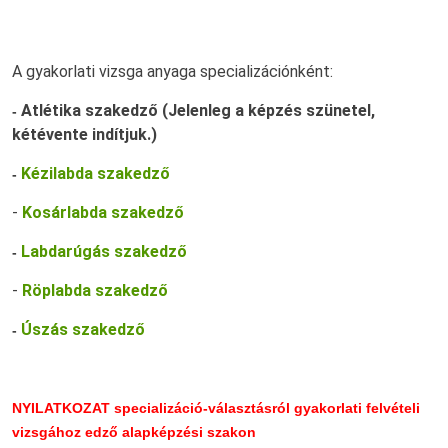
A gyakorlati vizsga anyaga specializációnként:
Atlétika szakedző (Jelenleg a képzés szünetel,
-
kétévente indítjuk.)
Kézilabda szakedző
-
-
Kosárlabda szakedző
Labdarúgás szakedző
-
-
Röplabda szakedző
Úszás szakedző
-
NYILATKOZAT specializáció-választásról gyakorlati felvételi
vizsgához edző alapképzési szakon