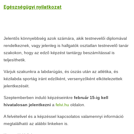
Egészségügyi nyilatkozat
Jelentős könnyebbség azok számára, akik testnevelői diplomával
rendelkeznek, vagy jelenleg is hallgatók osztatlan testnevelő tanár
szakokon, hogy az edző képzést tantárgy beszámítással is
teljesíthetik.
Várjuk szakunkra a labdarúgás, és úszás után az atlétika, és
kézilabda sportág iránt edzőként, versenyzőként elkötelezettek
jelentkezését.
Szeptemberben induló képzéseinkre
február 15-ig kell
hivatalosan jelentkezni
a
felvi.hu
oldalon.
A felvételivel és a képzéssel kapcsolatos valamennyi információ
megtalálható az alábbi linkeken is.