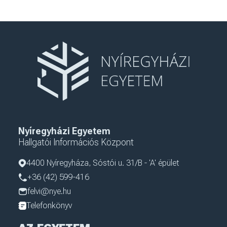
Nyíregyházi Egyetem
Hallgatói Információs Központ
4400 Nyíregyháza, Sóstói u. 31/B - 'A' épület
+36 (42) 599-416
felvi@nye.hu
Telefonkönyv