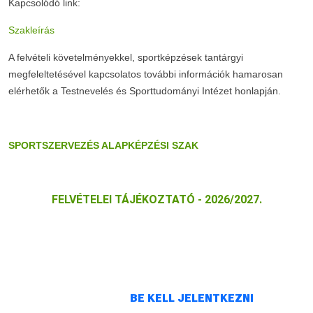
Kapcsolódó link:
Szakleírás
A felvételi követelményekkel, sportképzések tantárgyi
megfeleltetésével kapcsolatos további információk hamarosan
elérhetők a Testnevelés és Sporttudományi Intézet honlapján.
SPORTSZERVEZÉS ALAPKÉPZÉSI SZAK
FELVÉTELEI TÁJÉKOZTATÓ - 2026/2027.
A HOZZÁSZÓLÁSHOZ
BE KELL JELENTKEZNI