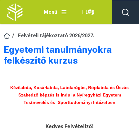
Ugrás a tartalomra
Menü
HU
Felvételi tájékoztató 2026/2027.
Egyetemi tanulmányokra
felkészítő kurzus
Kézilabda, Kosárlabda, Labdarúgás, Röplabda és Úszás
Szakedző képzés is indul a Nyíregyházi Egyetem
Testnevelés és Sporttudományi Intézetben
Kedves Felvételiző!