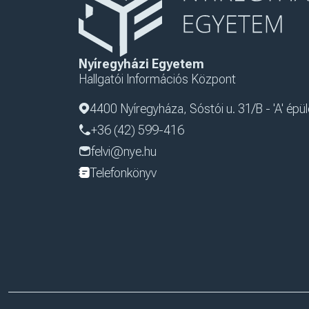
Nyíregyházi Egyetem
Hallgatói Információs Központ
4400 Nyíregyháza, Sóstói u. 31/B - 'A' épül
+36 (42) 599-416
felvi@nye.hu
Telefonkönyv