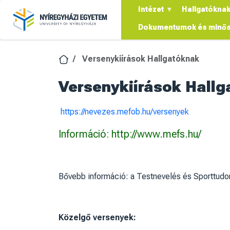
Ugrás a tartalomra
Intézet
Hallgatókna
Dokumentumok és minős
Versenykiírások Hallgatóknak
Versenykiírások Hall
https://nevezes.mefob.hu/versenyek
I
nformáció: http://www.mefs.hu/
Bővebb információ: a Testnevelés és Sporttudo
Közelgő versenyek: