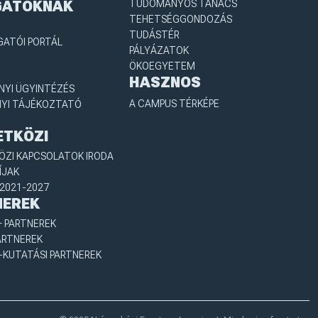
GATÓKNAK
TUDOMÁNYOS TANÁCS
TEHETSÉGGONDOZÁS
TUDÁSTÉR
GATÓI PORTÁL
PÁLYÁZATOK
ÖKOEGYETEM
HASZNOS
YI ÜGYINTÉZÉS
A CAMPUS TÉRKÉPE
YI TÁJÉKOZTATÓ
ETKÖZI
ZI KAPCSOLATOK IRODA
ÍJAK
2021-2027
NEREK
 PARTNEREK
ARTNEREK
-KUTATÁSI PARTNEREK