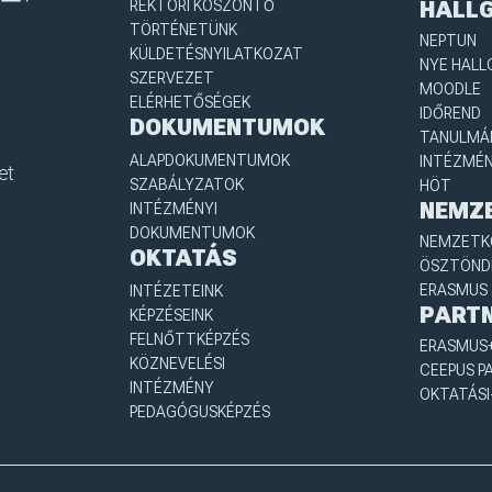
REKTORI KÖSZÖNTŐ
HALL
TÖRTÉNETÜNK
NEPTUN
KÜLDETÉSNYILATKOZAT
NYE HALL
SZERVEZET
MOODLE
ELÉRHETŐSÉGEK
IDŐREND
DOKUMENTUMOK
TANULMÁN
ALAPDOKUMENTUMOK
INTÉZMÉN
et
SZABÁLYZATOK
HÖT
NEMZ
INTÉZMÉNYI
DOKUMENTUMOK
NEMZETKÖ
OKTATÁS
ÖSZTÖND
ERASMUS 
INTÉZETEINK
PART
KÉPZÉSEINK
FELNŐTTKÉPZÉS
ERASMUS+
KÖZNEVELÉSI
CEEPUS P
INTÉZMÉNY
OKTATÁSI
PEDAGÓGUSKÉPZÉS