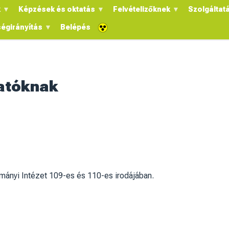
k
Képzések és oktatás
Felvételizőknek
Szolgáltat
égirányítás
Belépés
gatóknak
mányi Intézet 109-es és 110-es irodájában.