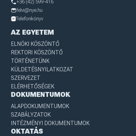
+36 (42) 599-416
felvi@nye.hu
Telefonkönyv
AZ EGYETEM
ELNÖKI KÖSZÖNTŐ
REKTORI KÖSZÖNTŐ
TÖRTÉNETÜNK
KÜLDETÉSNYILATKOZAT
SZERVEZET
ELÉRHETŐSÉGEK
DOKUMENTUMOK
ALAPDOKUMENTUMOK
SZABÁLYZATOK
INTÉZMÉNYI DOKUMENTUMOK
OKTATÁS