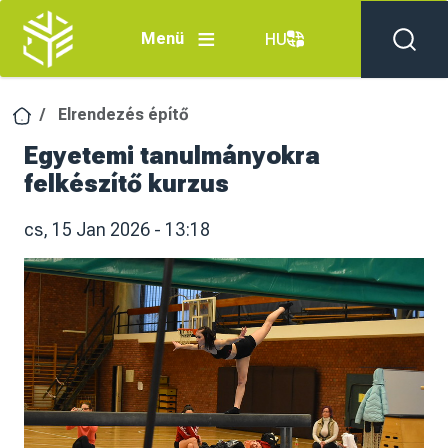
Ugrás a tartalomra
Menü
HU
Elrendezés építő
Egyetemi tanulmányokra
felkészítő kurzus
cs, 15 Jan 2026 - 13:18