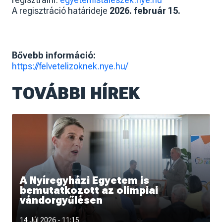
A regisztráció határideje
2026. február 15.
Bővebb információ:
https://felvetelizoknek.nye.hu/
TOVÁBBI HÍREK
A Nyíregyházi Egyetem is
bemutatkozott az olimpiai
vándorgyűlésen
14 Júl 2026 - 11:15