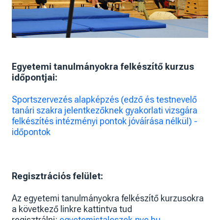
Egyetemi tanulmányokra felkészítő kurzus
időpontjai:
Sportszervezés alapképzés (edző és testnevelő
tanári szakra jelentkezőknek gyakorlati vizsgára
felkészítés intézményi pontok jóváírása nélkül) -
időpontok
Regisztrációs felület:
Az egyetemi tanulmányokra felkészítő kurzusokra
a következő linkre kattintva tud
regisztrálni:
egyetemistaleszek.nye.hu