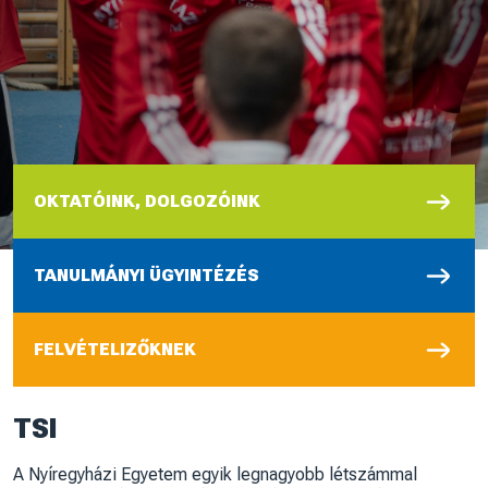
OKTATÓINK, DOLGOZÓINK
TANULMÁNYI ÜGYINTÉZÉS
FELVÉTELIZŐKNEK
TSI
A Nyíregyházi Egyetem egyik legnagyobb létszámmal