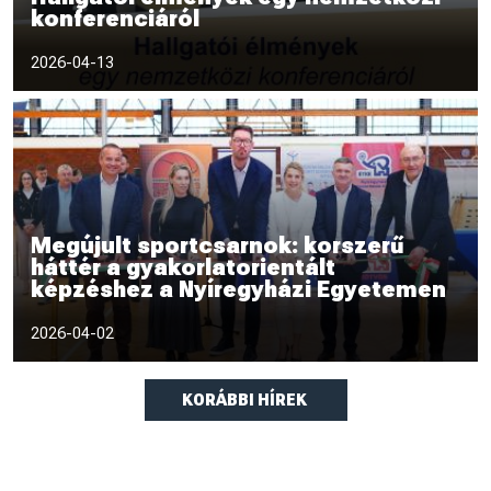
konferenciáról
2026.
2026-04-13
Megújult sportcsarnok: korszerű
háttér a gyakorlatorientált
képzéshez a Nyíregyházi Egyetemen
Átadták a Nyíregyházi Egyetem felújított sportcsarnokát és új
2026-04-02
szertorna eszközeit.
KORÁBBI HÍREK