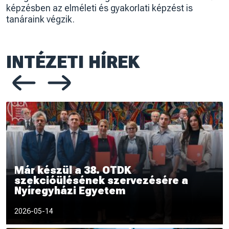
képzésben az elméleti és gyakorlati képzést is
tanáraink végzik.
INTÉZETI HÍREK
Előző oldal
Következő oldal
Már készül a 38. OTDK
szekcióülésének szervezésére a
Nyíregyházi Egyetem
Az Országos Tudományos Diákköri Tanács
2026-05-14