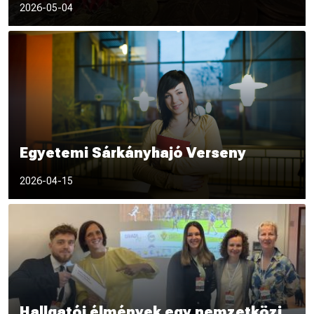
2026-05-04
Egyetemi Sárkányhajó Verseny
A Tokaj-Hegyalja Egyetem Egyetemi Sárkányhajó Versenyt sze
2026-04-15
Hallgatói élmények egy nemzetközi