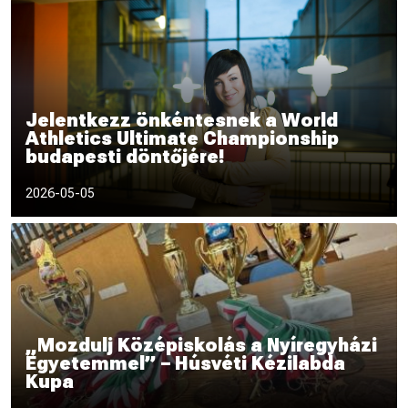
Jelentkezz önkéntesnek a World
Athletics Ultimate Championship
budapesti döntőjére!
A sportok királynője ismét Budapestre érkezik: 2026.
2026-05-05
szeptember 11–13.
„Mozdulj Középiskolás a Nyíregyházi
Egyetemmel” – Húsvéti Kézilabda
Kupa