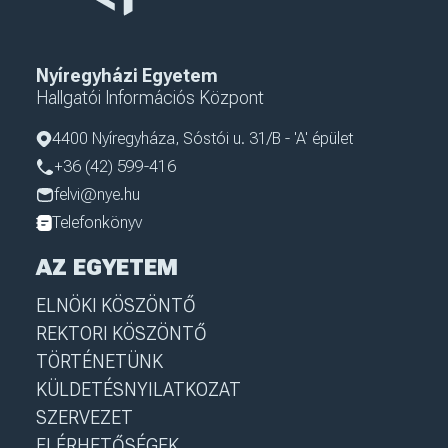
Nyíregyházi Egyetem
Hallgatói Információs Központ
4400 Nyíregyháza, Sóstói u. 31/B - 'A' épület
+36 (42) 599-416
felvi@nye.hu
Telefonkönyv
AZ EGYETEM
ELNÖKI KÖSZÖNTŐ
REKTORI KÖSZÖNTŐ
TÖRTÉNETÜNK
KÜLDETÉSNYILATKOZAT
SZERVEZET
ELÉRHETŐSÉGEK