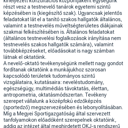
kihelyezett konzultációs központjaként egységünk
részt vesz a testnevelő tanárok egyetemi szintű
képzésében is (kiegészítő szak). Ugyancsak jelentős
feladatokat lát el a tanító szakos hallgatók általános,
valamint a testnevelés műveltségterületes diákjainak
szakmai felkészítésében is. Általános feladatokat
(általános testnevelési foglalkozások irányítása nem
testnevelés szakos hallgatók számára), valamint
továbbképzéseket, előadásokat is nagy számban
látnak el oktatóink.
A nevelő-oktató tevékenységünk mellett nagy gondot
fordítanak oktatóink a munkájukhoz szorosan
kapcsolódó területek tudományos szintű
vizsgálataira, kutatásaira: neveléstudomány,
egészségügy, multimédiás távoktatás, élettan,
antropometria, oktatásmódszertan. Tevékeny
szerepet vállalunk a középfokú edzőképzés
(sportedző) megszervezésében és lebonyolításában.
Míg a Megyei Sportigazgatóság által szervezett
tanfolyamokon előadóként szerepelnek oktatóink,
addig az intézet által meghirdetett OKJ-s rendszerű