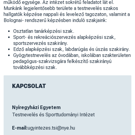
működő egysége. Az intézet sokrétű feladatot lát el.
Munkánk legjelentősebb területe a testnevelés szakos
hallgatók képzése nappali és levelező tagozaton, valamint a
Bolognai- rendszerű képzésben induló szakjaink:
Osztatlan tanárképzési szak.
Sport- és rekreációszervezés alapképzési szak,
sportszervezés szakirány.
Edző alapképzési szak, labdarúgás és úszás szakirány.
Gyógytestnevelés az óvodában, iskolában szakterületen
pedagógus-szakvizsgára felkészítő szakirányú
továbbképzési szak.
KAPCSOLAT
Nyíregyházi Egyetem
Testnevelés és Sporttudományi Intézet
E-mail:
ugyintezes.tsi@nye.hu