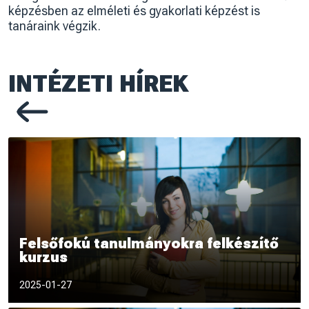
képzésben az elméleti és gyakorlati képzést is
tanáraink végzik.
INTÉZETI HÍREK
Előző oldal
Felsőfokú tanulmányokra felkészítő
kurzus
Felsőfokú tanulmányokra felkészítő kurzus_TSI.d
2025-01-27