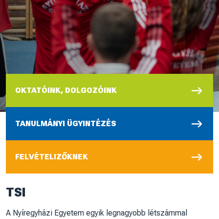
OKTATÓINK, DOLGOZÓINK
TANULMÁNYI ÜGYINTÉZÉS
FELVÉTELIZŐKNEK
TSI
A Nyíregyházi Egyetem egyik legnagyobb létszámmal