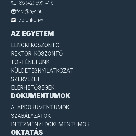
+36 (42) 599-416
felvi@nye.hu
Telefonkönyv
AZ EGYETEM
ELNÖKI KÖSZÖNTŐ
REKTORI KÖSZÖNTŐ
TÖRTÉNETÜNK
KÜLDETÉSNYILATKOZAT
SZERVEZET
ELÉRHETŐSÉGEK
DOKUMENTUMOK
ALAPDOKUMENTUMOK
SZABÁLYZATOK
INTÉZMÉNYI DOKUMENTUMOK
OKTATÁS