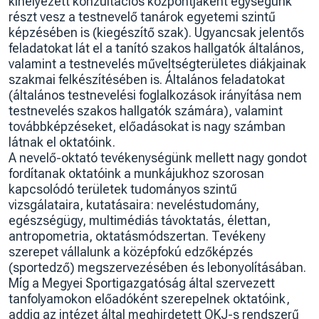
kihelyezett konzultációs központjaként egységünk
részt vesz a testnevelő tanárok egyetemi szintű
képzésében is (kiegészítő szak). Ugyancsak jelentős
feladatokat lát el a tanító szakos hallgatók általános,
valamint a testnevelés műveltségterületes diákjainak
szakmai felkészítésében is. Általános feladatokat
(általános testnevelési foglalkozások irányítása nem
testnevelés szakos hallgatók számára), valamint
továbbképzéseket, előadásokat is nagy számban
látnak el oktatóink.
A nevelő-oktató tevékenységünk mellett nagy gondot
fordítanak oktatóink a munkájukhoz szorosan
kapcsolódó területek tudományos szintű
vizsgálataira, kutatásaira: neveléstudomány,
egészségügy, multimédiás távoktatás, élettan,
antropometria, oktatásmódszertan. Tevékeny
szerepet vállalunk a középfokú edzőképzés
(sportedző) megszervezésében és lebonyolításában.
Míg a Megyei Sportigazgatóság által szervezett
tanfolyamokon előadóként szerepelnek oktatóink,
addig az intézet által meghirdetett OKJ-s rendszerű