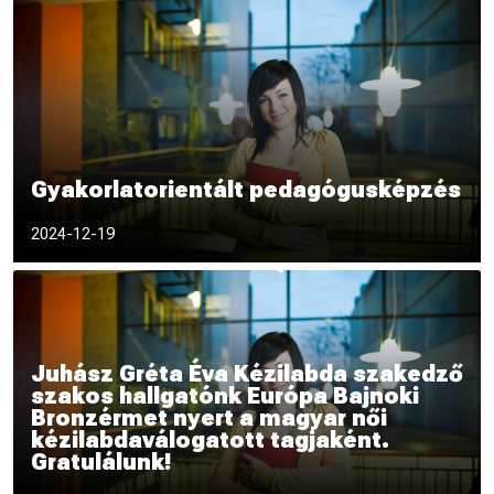
Gyakorlatorientált pedagógusképzés
2024.12.16-án a Gyakorlatorient
2024-12-19
Juhász Gréta Éva Kézilabda szakedző
szakos hallgatónk Európa Bajnoki
Bronzérmet nyert a magyar női
kézilabdaválogatott tagjaként.
Gratulálunk!