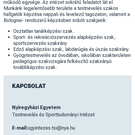
működő egysége. Az intézet sokrétű feladatot lát el.
Munkánk legjelentősebb területe a testnevelés szakos
hallgatók képzése nappali és levelező tagozaton, valamint a
Bolognai- rendszerű képzésben induló szakjaink:
Osztatlan tanárképzési szak.
Sport- és rekreációszervezés alapképzési szak,
sportszervezés szakirány.
Edző alapképzési szak, labdarúgás és úszás szakirány.
Gyógytestnevelés az óvodában, iskolában szakterületen
pedagógus-szakvizsgára felkészítő szakirányú
továbbképzési szak.
KAPCSOLAT
Nyíregyházi Egyetem
Testnevelés és Sporttudományi Intézet
E-mail:
ugyintezes.tsi@nye.hu