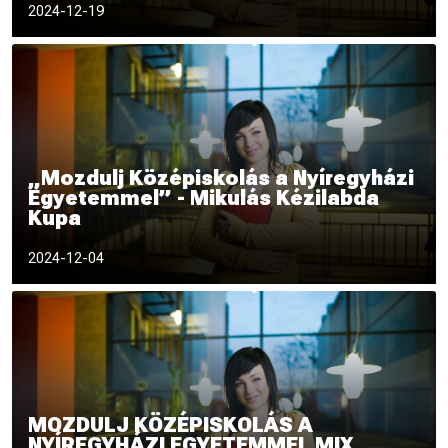
2024-12-19
„Mozdulj Középiskolás a Nyíregyházi
Egyetemmel” - Mikulás Kézilabda
Kupa
2024
2024-12-04
MOZDULJ KÖZÉPISKOLÁS A
NYÍREGYHÁZI EGYETEMMEL MIX