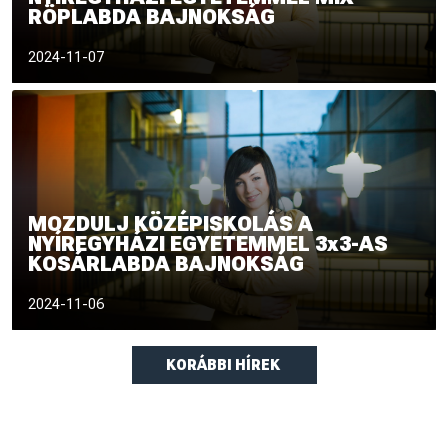
RÖPLABDA BAJNOKSÁG
2024
2024-11-07
MOZDULJ KÖZÉPISKOLÁS A
NYÍREGYHÁZI EGYETEMMEL 3x3-AS
KOSÁRLABDA BAJNOKSÁG
2024-11-06
KORÁBBI HÍREK